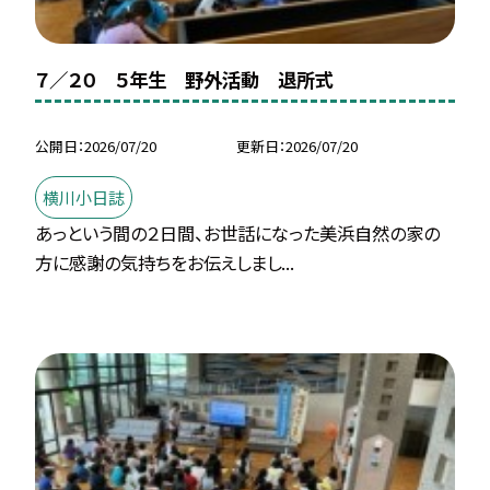
７／２０ ５年生 野外活動 退所式
公開日
2026/07/20
更新日
2026/07/20
横川小日誌
あっという間の２日間、お世話になった美浜自然の家の
方に感謝の気持ちをお伝えしまし...