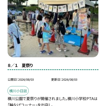
８／１ 夏祭り
公開日
2026/08/03
更新日
2026/08/03
横川小日誌
横川公園で夏祭りが開催されました。横川小学校PTAは
「輪なげコーナー」を出店し、...