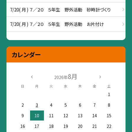
7/20( 月 ) ７／２０ ５年生 野外活動 砂時計づくり
7/20( 月 ) ７／２０ ５年生 野外活動 お片付け
カレンダー
8月
2026年
日
月
火
水
木
金
土
1
2
3
4
5
6
7
8
9
10
11
12
13
14
15
16
17
18
19
20
21
22