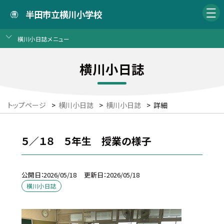
半田市立横川小学校
横川小日誌メニュー
横川小日誌
トップページ
>
横川小日誌
>
横川小日誌
>
詳細
５／１８ ５年生 授業の様子
公開日
2026/05/18
更新日
2026/05/18
横川小日誌