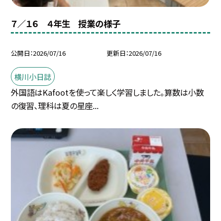
７／１６ ４年生 授業の様子
公開日
2026/07/16
更新日
2026/07/16
横川小日誌
外国語はKafootを使って楽しく学習しました。算数は小数
の復習、理科は夏の星座...