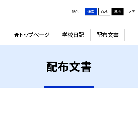
配色
通常
白地
黒地
文字
トップページ
学校日記
配布文書
配布文書