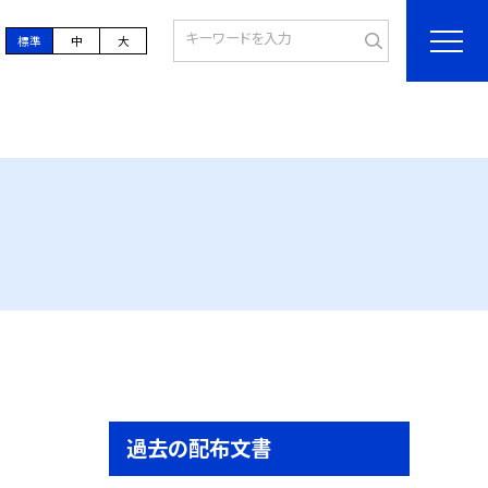
標準
中
大
過去の配布文書