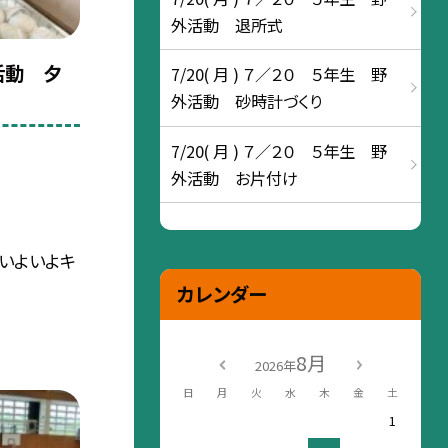
外活動 退所式
活動 夕
7/20( 月 ) ７／２０ ５年生 野
外活動 砂時計づくり
7/20( 月 ) ７／２０ ５年生 野
外活動 お片付け
いよいよキ
カレンダー
8月
2026年
日
月
火
水
木
金
土
1