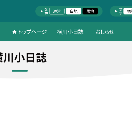
配色
文字
通常
白地
黒地
標
トップページ
横川小日誌
おしらせ
横川小日誌