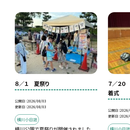
８／１ 夏祭り
７／２０
着式
公開日
2026/08/03
更新日
2026/08/03
公開日
2026/
更新日
2026/
横川小日誌
横川公園で夏祭りが開催されました。
横川小日