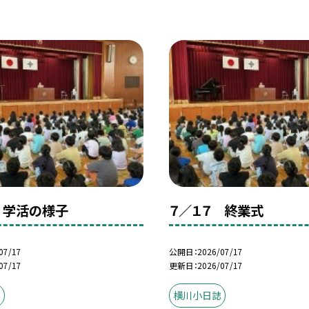
 学活の様子
７／１７ 終業式
07/17
公開日
2026/07/17
07/17
更新日
2026/07/17
誌
横川小日誌