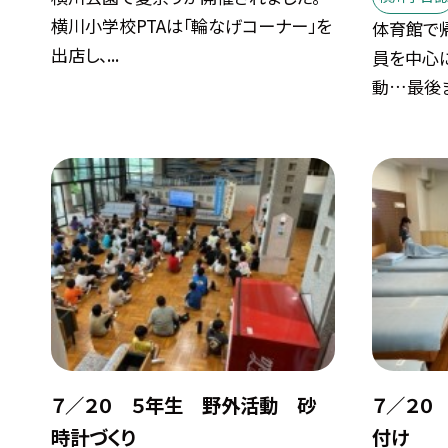
横川小学校PTAは「輪なげコーナー」を
体育館で
出店し、...
員を中心
動…最後まで
７／２０ ５年生 野外活動 砂
７／２０
時計づくり
付け