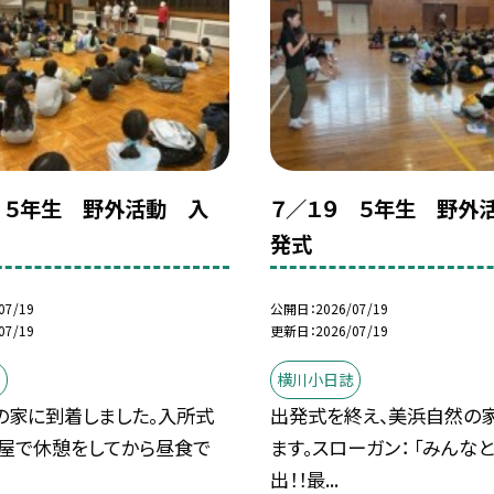
 ５年生 野外活動 入
７／１９ ５年生 野外
発式
07/19
公開日
2026/07/19
07/19
更新日
2026/07/19
誌
横川小日誌
の家に到着しました。入所式
出発式を終え、美浜自然の
部屋で休憩をしてから昼食で
ます。スローガン： 「みんな
出！！最...