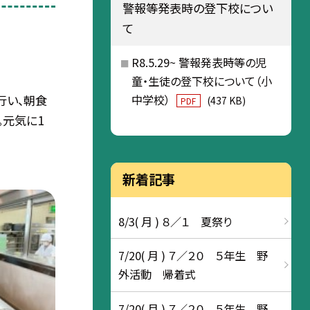
警報等発表時の登下校につい
て
R8.5.29~ 警報発表時等の児
童・生徒の登下校について（小
中学校）
行い、朝食
(437 KB)
PDF
。元気に1
新着記事
8/3( 月 ) ８／１ 夏祭り
7/20( 月 ) ７／２０ ５年生 野
外活動 帰着式
7/20( 月 ) ７／２０ ５年生 野