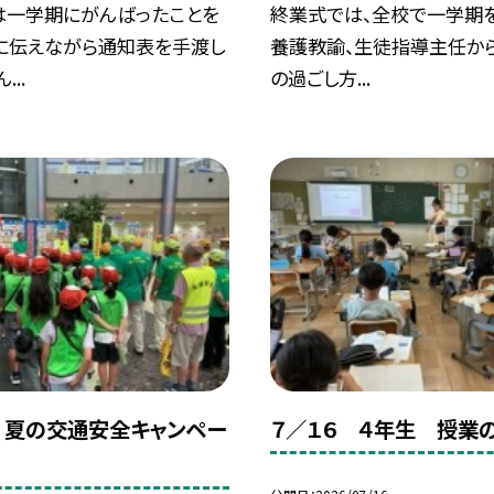
は一学期にがんばったことを
終業式では、全校で一学期を
に伝えながら通知表を手渡し
養護教諭、生徒指導主任か
...
の過ごし方...
 夏の交通安全キャンペー
７／１６ ４年生 授業