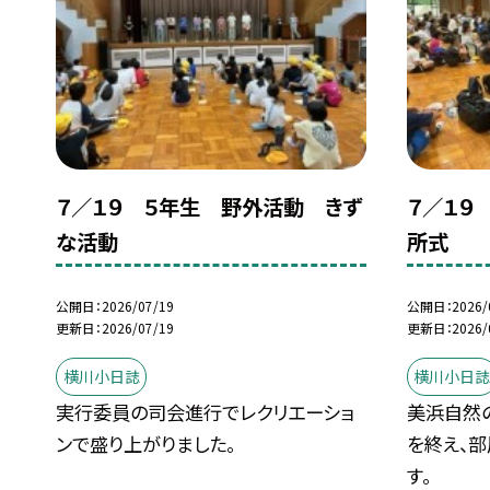
７／１９ ５年生 野外活動 きず
７／１９
な活動
所式
公開日
2026/07/19
公開日
2026/
更新日
2026/07/19
更新日
2026/
横川小日誌
横川小日
実行委員の司会進行でレクリエーショ
美浜自然
ンで盛り上がりました。
を終え、
す。