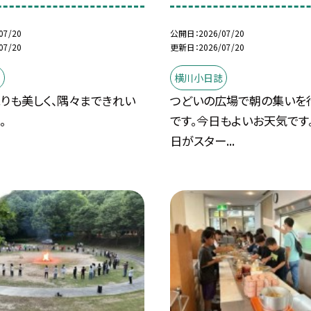
07/20
公開日
2026/07/20
07/20
更新日
2026/07/20
誌
横川小日誌
りも美しく、隅々まできれい
つどいの広場で朝の集いを
。
です。今日もよいお天気です
日がスター...