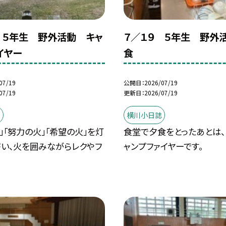
 ５年生 野外活動 キャ
７／１９ ５年生 野外
イヤー
食
07/19
公開日
2026/07/19
07/19
更新日
2026/07/19
誌
横川小日誌
」「努力の火」「希望の火」を灯
食堂で夕食をとったあとは、
誓い、火を囲みながらレクやフ
ャンプファイヤーです。