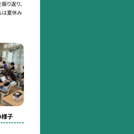
振り返り、
らは夏休み
の様子