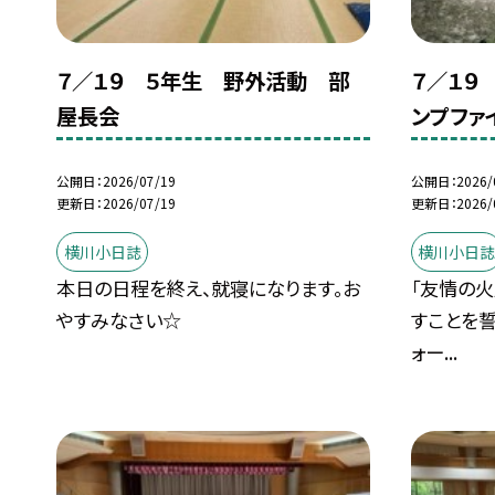
７／１９ ５年生 野外活動 部
７／１９
屋長会
ンプファ
公開日
2026/07/19
公開日
2026/
更新日
2026/07/19
更新日
2026/
横川小日誌
横川小日
本日の日程を終え、就寝になります。お
「友情の火
やすみなさい☆
すことを
ォー...