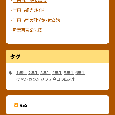
半田市/今日の献立
半田市観光ガイド
半田市空の科学館・体育館
新美南吉記念館
タグ
１年生
２年生
３年生
４年生
５年生
6年生
けやき・さつき・ひのき
今日の出来事
RSS