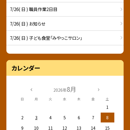
7/26( 日 ) 職員作業2日目
7/26( 日 ) お知らせ
7/26( 日 ) 子ども食堂「みやっこサロン」
カレンダー
8月
2026年
日
月
火
水
木
金
土
1
2
3
4
5
6
7
8
9
10
11
12
13
14
15