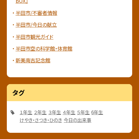
BOX」
半田市/不審者情報
半田市/今日の献立
半田市観光ガイド
半田市空の科学館・体育館
新美南吉記念館
タグ
１年生
２年生
３年生
４年生
５年生
6年生
けやき・さつき・ひのき
今日の出来事