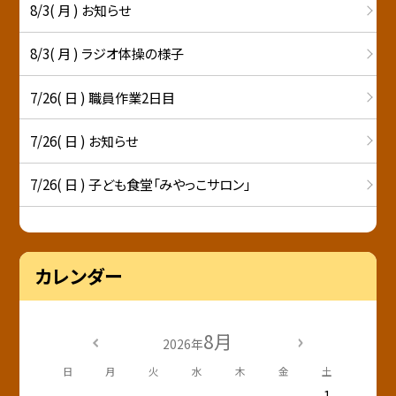
8/3( 月 ) お知らせ
8/3( 月 ) ラジオ体操の様子
7/26( 日 ) 職員作業2日目
7/26( 日 ) お知らせ
7/26( 日 ) 子ども食堂「みやっこサロン」
カレンダー
8月
2026年
日
月
火
水
木
金
土
1