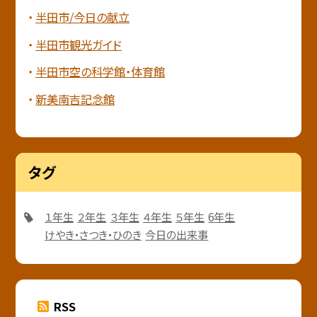
半田市/今日の献立
半田市観光ガイド
半田市空の科学館・体育館
新美南吉記念館
タグ
１年生
２年生
３年生
４年生
５年生
6年生
けやき・さつき・ひのき
今日の出来事
RSS