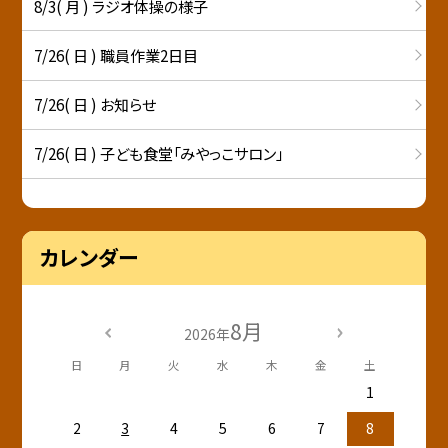
8/3( 月 ) ラジオ体操の様子
7/26( 日 ) 職員作業2日目
7/26( 日 ) お知らせ
7/26( 日 ) 子ども食堂「みやっこサロン」
カレンダー
8月
2026年
日
月
火
水
木
金
土
1
2
3
4
5
6
7
8