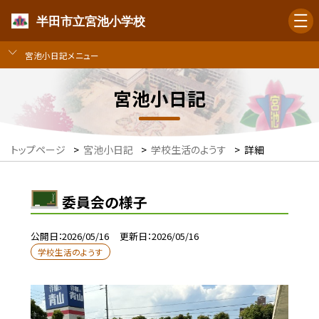
半田市立宮池小学校
宮池小日記メニュー
宮池小日記
トップページ
>
宮池小日記
>
学校生活のようす
>
詳細
委員会の様子
公開日
2026/05/16
更新日
2026/05/16
学校生活のようす