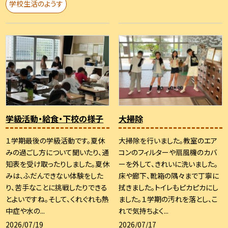
学校生活のようす
学級活動・給食・下校の様子
大掃除
１学期最後の学級活動です。夏休
大掃除を行いました。教室のエア
みの過ごし方について聞いたり、通
コンのフィルターや扇風機のカバ
知表を受け取ったりしました。夏休
ーを外して、きれいに洗いました。
みは、ふだんできない体験をした
床や廊下、靴箱の隅々まで丁寧に
り、苦手なことに挑戦したりできる
拭きました。トイレもピカピカにし
とよいですね。そして、くれぐれも熱
ました。１学期の汚れを落とし、こ
中症や水の...
れで気持ちよく...
2026/07/19
2026/07/17