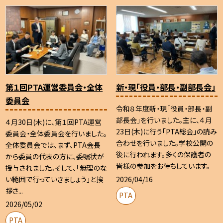
第１回PTA運営委員会・全体
新・現「役員・部長・副部長会」
委員会
令和８年度新・現「役員・部長・副
部長会」を行いました。主に、４月
４月30日(木)に、第１回PTA運営
23日(木)に行う「PTA総会」の読み
委員会・全体委員会を行いました。
合わせを行いました。学校公開の
全体委員会では、まず、PTA会長
後に行われます。多くの保護者の
から委員の代表の方に、委嘱状が
皆様の参加をお待ちしています。
授与されました。そして、「無理のな
2026/04/16
い範囲で行っていきましょう」と挨
拶さ...
PTA
2026/05/02
PTA