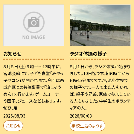
お知らせ
ラジオ体操の様子
８月８日（土）９時半～12時半に、
８月１日から、ラジオ体操が始まり
宮池会館にて、子ども食堂「みやっ
ました。10日迄です。朝６時半から
子サロン」が開かれます。今回は西
６時45分までです。宮池小学校で
成岩区との共催事業で「流しそう
の様子です。一人で来た人もいれ
めん」を行います。ゲームコーナー
ば、親子や兄弟、家族で参加してい
や団子、ジュースなどもあります。
る人もいました。中学生のボランテ
ぜひ、足...
ィアの人...
2026/08/03
2026/08/03
お知らせ
学校生活のようす