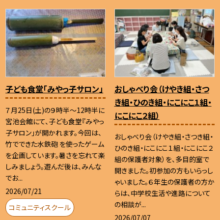
子ども食堂「みやっ子サロン」
おしゃべり会（けやき組・さつ
き組・ひのき組・にこにこ１組・
７月25日(土)の９時半～12時半に
にこにこ２組）
宮池会館にて、子ども食堂『みやっ
子サロン」が開かれます。今回は、
おしゃべり会（けやき組・さつき組・
竹でできた水鉄砲 を使ったゲーム
ひのき組・にこにこ１組・にこにこ２
を企画しています。暑さを忘れて楽
組の保護者対象）を、多目的室で
しみましょう。遊んだ後は、みんな
開きました。初参加の方もいらっし
でお...
ゃいました。６年生の保護者の方か
2026/07/21
らは、中学校生活や進路について
の相談が...
コミュニティスクール
2026/07/07