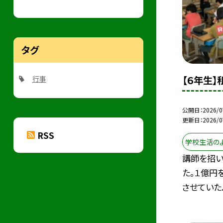
タグ
【６年生】
行事
公開日
2026/0
更新日
2026/0
RSS
学校生活の
講師を招い
た。１億円
させていた..