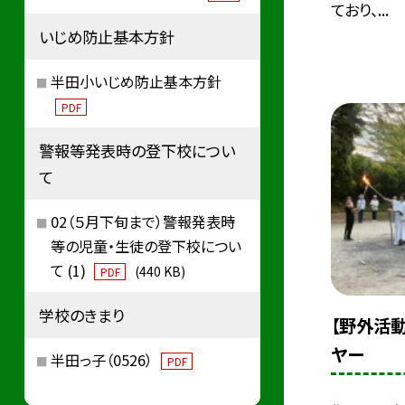
ており、...
いじめ防止基本方針
半田小いじめ防止基本方針
PDF
警報等発表時の登下校につい
て
02（５月下旬まで）警報発表時
等の児童・生徒の登下校につい
て (1)
(440 KB)
PDF
学校のきまり
【野外活動
ヤー
半田っ子（0526）
PDF