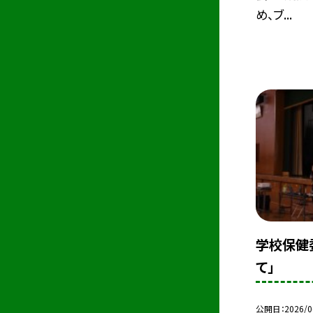
め、ブ...
学校保健
て」
公開日
2026/0