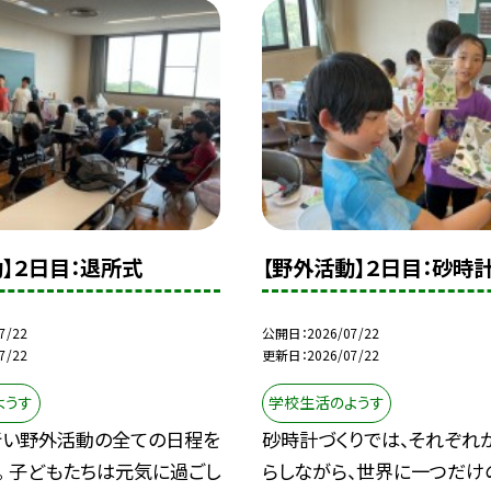
】２日目：退所式
【野外活動】２日目：砂時
7/22
公開日
2026/07/22
7/22
更新日
2026/07/22
ようす
学校生活のようす
行い野外活動の全ての日程を
砂時計づくりでは、それぞれ
。 子どもたちは元気に過ごし
らしながら、世界に一つだけ