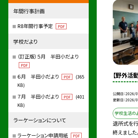
年間行事計画
R8年間行事予定
PDF
学校だより
（訂正版）５月 半田小だより
PDF
【野外活動
６月 半田小だより
(365
PDF
KB)
公開日
2026/0
７月 半田小だより
(401
PDF
更新日
2026/0
KB)
学校生活の
ラーケーションについて
退所式を
終えました
ラーケーション申請用紙
PDF