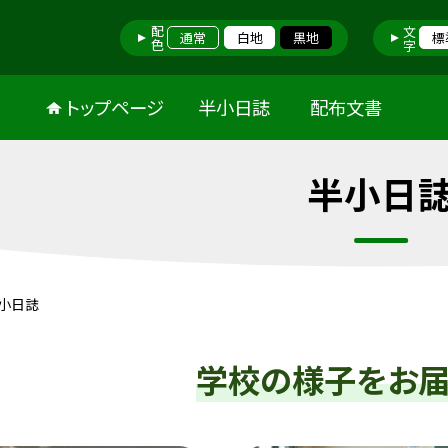
配色
文字
通常
白地
黒地
標
トップページ
半小日誌
配布文書
半小日
小日誌
学校の様子をお届