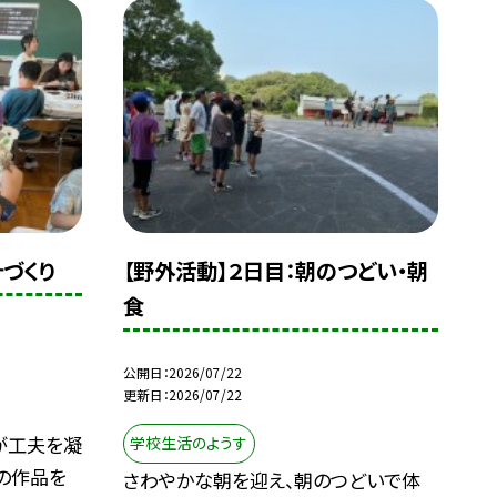
計づくり
【野外活動】２日目：朝のつどい・朝
食
公開日
2026/07/22
更新日
2026/07/22
が工夫を凝
学校生活のようす
の作品を
さわやかな朝を迎え、朝のつどいで体