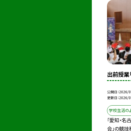
出前授業「
公開日
2026/0
更新日
2026/0
学校生活の
「愛知・名
会」の競技