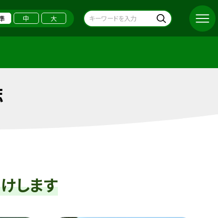
準
中
大
誌
けします