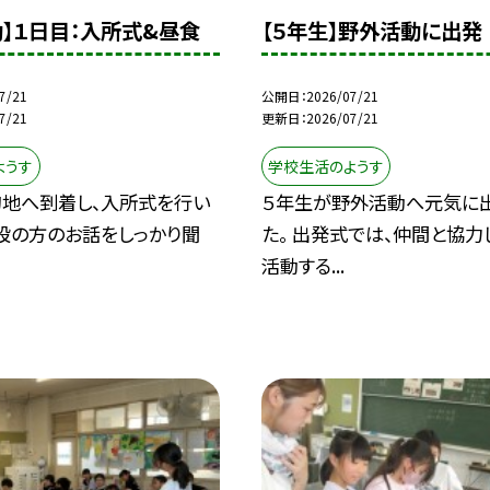
動】１日目：入所式&昼食
【５年生】野外活動に出発
7/21
公開日
2026/07/21
7/21
更新日
2026/07/21
ようす
学校生活のようす
地へ到着し、入所式を行い
５年生が野外活動へ元気に
施設の方のお話をしっかり聞
た。 出発式では、仲間と協力
活動する...