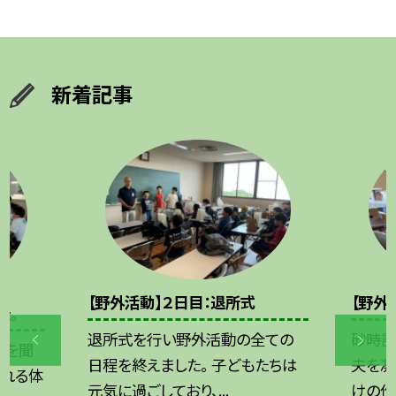
新着記事
【野外活動】２日目：退所式
【野外
た。
退所式を行い野外活動の全ての
砂時計
話を聞
日程を終えました。 子どもたちは
夫を凝
触れる体
元気に過ごしており、...
けの作