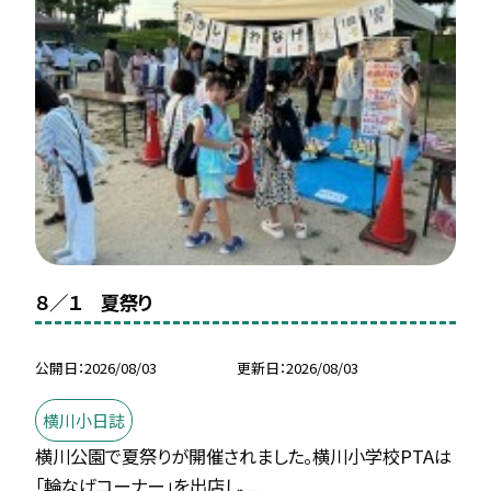
８／１ 夏祭り
公開日
2026/08/03
更新日
2026/08/03
横川小日誌
横川公園で夏祭りが開催されました。横川小学校PTAは
「輪なげコーナー」を出店し、...