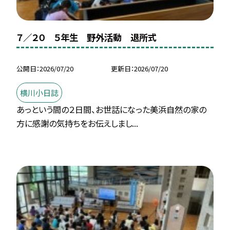
７／２０ ５年生 野外活動 退所式
公開日
2026/07/20
更新日
2026/07/20
横川小日誌
あっという間の２日間、お世話になった美浜自然の家の
方に感謝の気持ちをお伝えしまし...