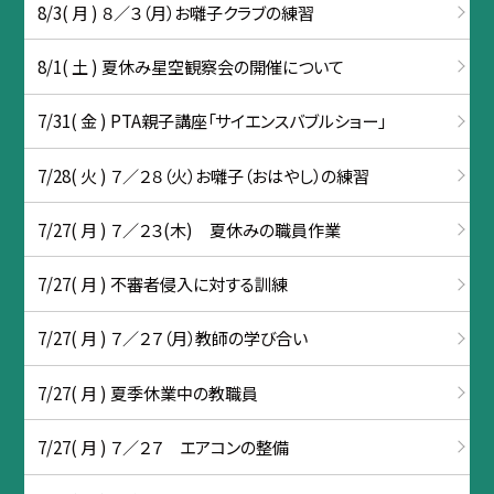
8/3( 月 ) ８／３（月）お囃子クラブの練習
8/1( 土 ) 夏休み星空観察会の開催について
7/31( 金 ) PTA親子講座「サイエンスバブルショー」
7/28( 火 ) ７／２８（火）お囃子（おはやし）の練習
7/27( 月 ) ７／２３(木) 夏休みの職員作業
7/27( 月 ) 不審者侵入に対する訓練
7/27( 月 ) ７／２７（月）教師の学び合い
7/27( 月 ) 夏季休業中の教職員
7/27( 月 ) ７／２７ エアコンの整備