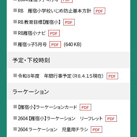
R8 雁宿小学校いじめ防止基本方針
PDF
R8 教育目標【雁宿小】
PDF
R8雁宿小ナビ
PDF
雁宿っ子5月号
(640 KB)
PDF
予定・下校時刻
令和８年度 年間行事予定（Ｒ８.４.１５現在）
PDF
ラーケーション
【雁宿小】ラーケーションカード
PDF
2604 【雁宿小】ラーケーション リーフレット
PDF
2604 ラーケーション 児童用チラシ
PDF