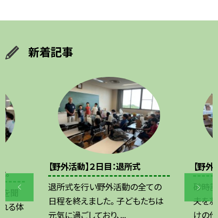
新着記事
【野外活動】２日目：退所式
【野外
た。
退所式を行い野外活動の全ての
砂時計
話を聞
日程を終えました。 子どもたちは
夫を凝
触れる体
元気に過ごしており、...
けの作