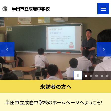
半田市立成岩中学校
1
2
3
4
5
来訪者の方へ
半田市立成岩中学校のホームページへようこそ！