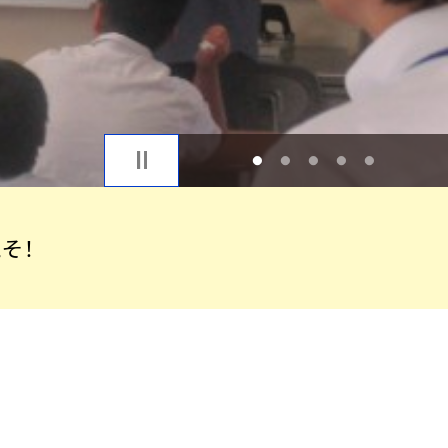
1
2
3
4
5
そ！