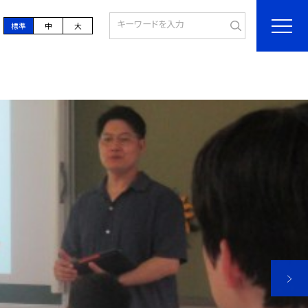
標準
中
大