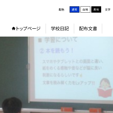
配色
通常
白地
黒地
文字
トップページ
学校日記
配布文書