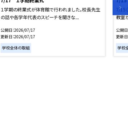
7/17 １学期終業式
7/1
１学期の終業式が体育館で行われました。校長先生
7/1
の話や各学年代表のスピーチを聞きな...
教室が
公開日
2026/07/17
公開日
更新日
2026/07/17
更新日
学校全体の取組
学校