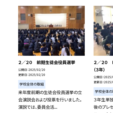
２／２０ 前期生徒会役員選挙
２／２０ 
（３年）
公開日
2025/02/20
更新日
2025/02/20
公開日
2025/
更新日
2025/
学校全体の取組
学校全体の
来年度前期の生徒会役員選挙の立
会演説会および投票を行いました。
３年生単
演説では、委員会活...
後のプレ