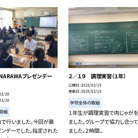
NARAWAプレゼンデー
２／１９ 調理実習（１年）
公開日
2025/02/19
更新日
2025/02/19
02/20
02/20
学校全体の取組
取組
１年生が調理実習で肉じゃがを
独で行いました。今回が最
ました。グループで協力し合っ
ゼンデーでした。指定された
ました。２時間...