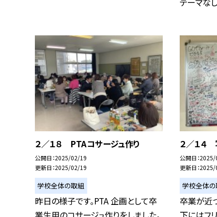
テーマなしに
２／１８ PTAコサージュ作り
２／１４ 
公開日
2025/02/19
公開日
2025/
更新日
2025/02/19
更新日
2025/
学校全体の取組
学校全体の
昨日の様子です。PTA 企画として卒
卒業が近
業生用のコサージュ作りをしました。
下にはフ