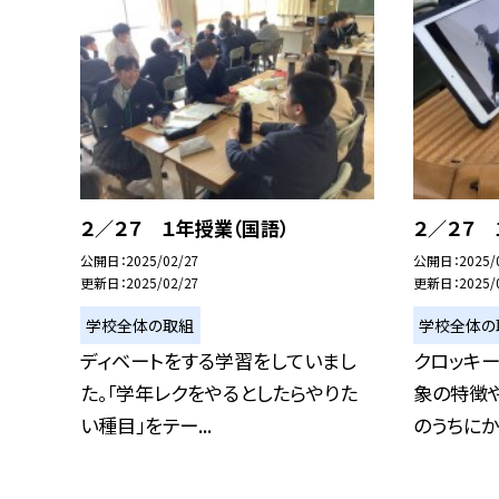
２／２７ １年授業（国語）
２／２７ 
公開日
2025/02/27
公開日
2025/
更新日
2025/02/27
更新日
2025/
学校全体の取組
学校全体の
ディベートをする学習をしていまし
クロッキー
た。「学年レクをやるとしたらやりた
象の特徴
い種目」をテー...
のうちにかく