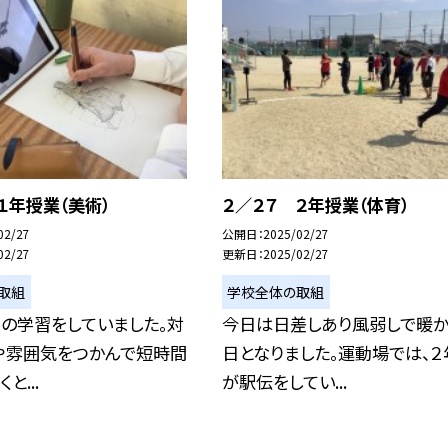
１年授業（美術）
２／２７ ２年授業（体育）
02/27
公開日
2025/02/27
02/27
更新日
2025/02/27
取組
学校全体の取組
の学習をしていました。対
今日は日差しあり風弱しで暖か
や雰囲気をつかんで短時間
日となりました。運動場では、２
と...
が駅伝をしてい...