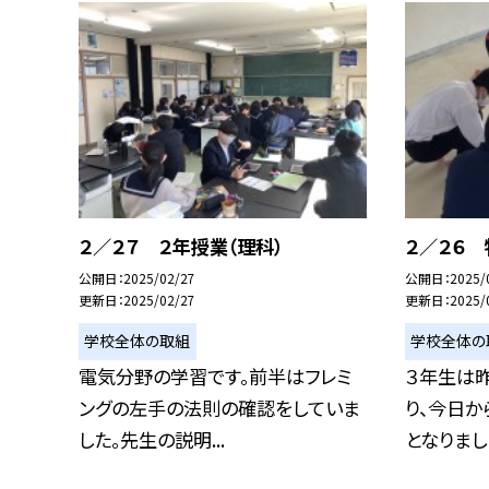
２／２７ ２年授業（理科）
２／２６ 
公開日
2025/02/27
公開日
2025/
更新日
2025/02/27
更新日
2025/
学校全体の取組
学校全体の
電気分野の学習です。前半はフレミ
３年生は
ングの左手の法則の確認をしていま
り、今日
した。先生の説明...
となりました