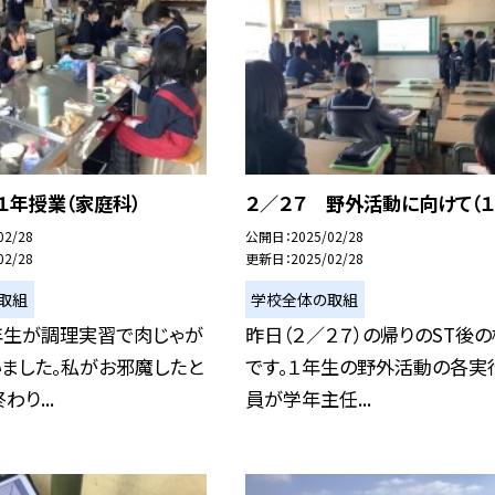
１年授業（家庭科）
２／２７ 野外活動に向けて（１
02/28
公開日
2025/02/28
02/28
更新日
2025/02/28
取組
学校全体の取組
年生が調理実習で肉じゃが
昨日（２／２７）の帰りのST後
ました。私がお邪魔したと
です。１年生の野外活動の各実
り...
員が学年主任...