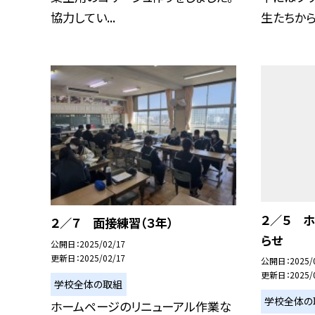
協力してい...
生たちからの
２／５ 
２／７ 面接練習（３年）
らせ
公開日
2025/02/17
更新日
2025/02/17
公開日
2025/
更新日
2025/
学校全体の取組
学校全体の
ホームページのリニューアル作業な