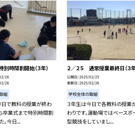
特別時間割開始（３年）
２／２５ 通常授業最終日（３年
02/26
公開日
2025/02/25
02/26
更新日
2025/02/26
取組
学校全体の取組
昨日で教科の授業が終わ
３年生は今日で各教科の授業
から卒業式まで特別時間割
わりです。運動場ではベースボ
。今日...
型競技をしていまし...