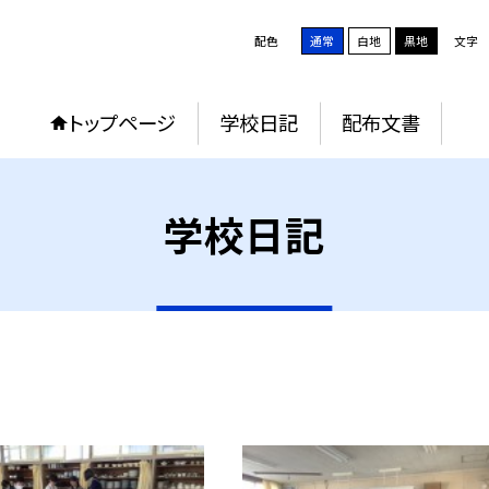
配色
通常
白地
黒地
文字
トップページ
学校日記
配布文書
学校日記