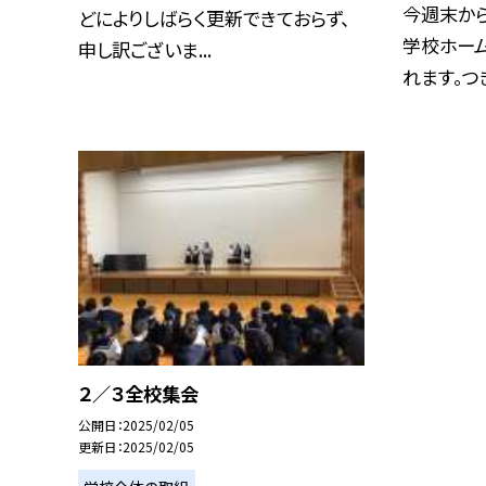
今週末か
どによりしばらく更新できておらず、
学校ホー
申し訳ございま...
れます。つき
２／３全校集会
公開日
2025/02/05
更新日
2025/02/05