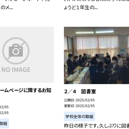
メ...
ょうど１年生の...
ホームページに関するお知
２／４ 図書室
公開日
2025/02/05
更新日
2025/02/05
02/05
02/05
学校全体の取組
取組
昨日の様子です。久しぶりに図