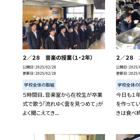
２／２８ 音楽の授業（１・２年）
２／２８ 
公開日
2025/02/28
公開日
2025/
更新日
2025/02/28
更新日
2025/
学校全体の取組
学校全体の
５時間目、音楽室から在校生が卒業
今日も１
式で歌う「流れゆく雲を見つめて」が
を作ってい
よく聞こえてき...
きは食べ終わ