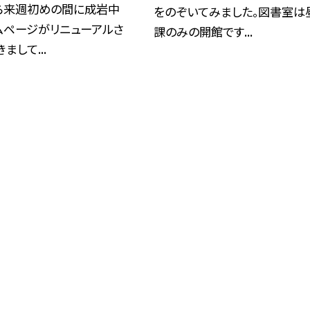
ら来週初めの間に成岩中
をのぞいてみました。図書室は
ムページがリニューアルさ
課のみの開館です...
まして...