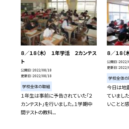
８／１８（木） １年学活 ２カンテス
８／１８（
ト
公開日
2022/
更新日
2022/
公開日
2022/08/18
更新日
2022/08/18
学校全体の
学校全体の取組
今日は地
１年生は事前に予告されていた「２
ていまし
カンテスト」を行いました。１学期中
いことと感染
間テストの教科...