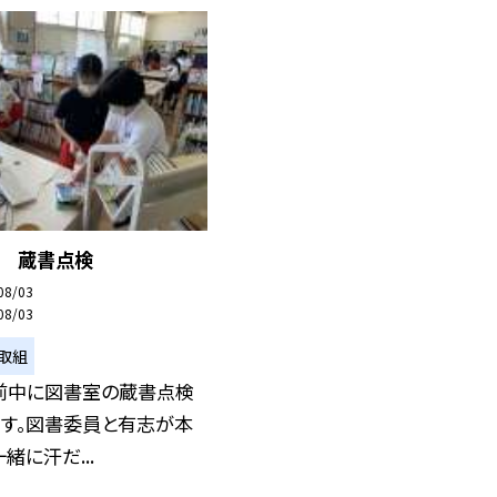
） 蔵書点検
08/03
08/03
取組
前中に図書室の蔵書点検
ます。図書委員と有志が本
緒に汗だ...