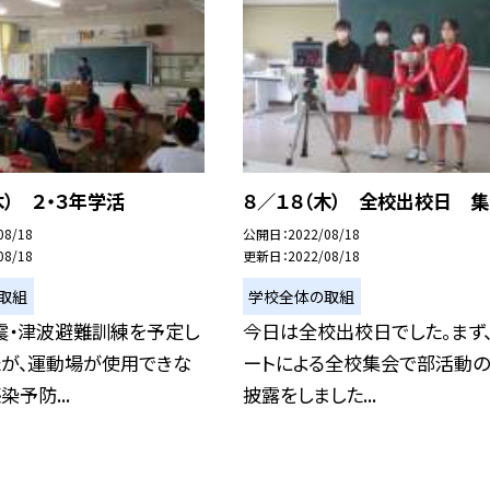
木） ２・３年学活
８／１８（木） 全校出校日 
08/18
公開日
2022/08/18
08/18
更新日
2022/08/18
取組
学校全体の取組
震・津波避難訓練を予定し
今日は全校出校日でした。まず
たが、運動場が使用できな
ートによる全校集会で部活動
予防...
披露をしました...