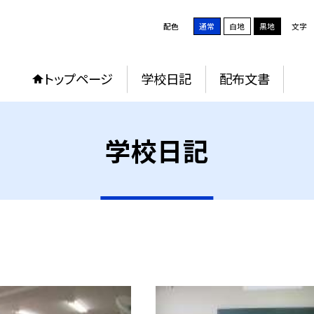
配色
通常
白地
黒地
文字
トップページ
学校日記
配布文書
学校日記