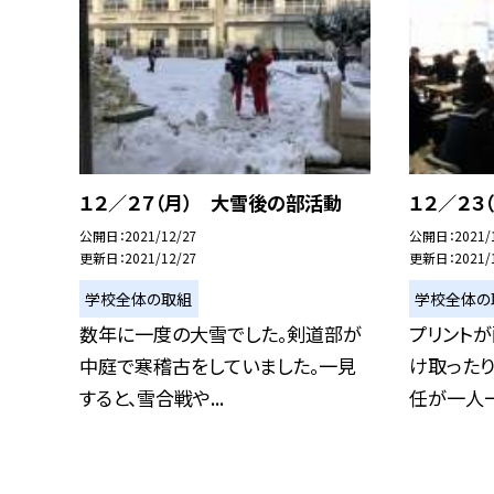
１２／２７（月） 大雪後の部活動
１２／２３
公開日
2021/12/27
公開日
2021/
更新日
2021/12/27
更新日
2021/
学校全体の取組
学校全体の
数年に一度の大雪でした。剣道部が
プリント
中庭で寒稽古をしていました。一見
け取った
すると、雪合戦や...
任が一人一