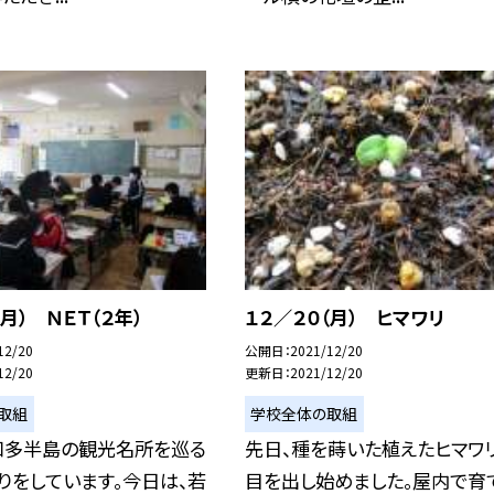
（月） ＮＥＴ（２年）
１２／２０（月） ヒマワリ
12/20
公開日
2021/12/20
12/20
更新日
2021/12/20
取組
学校全体の取組
知多半島の観光名所を巡る
先日、種を蒔いた植えたヒマワ
りをしています。今日は、若
目を出し始めました。屋内で育