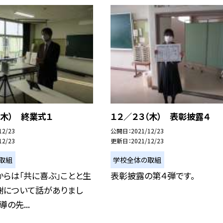
（木） 終業式１
１２／２３（木） 表彰披露４
12/23
公開日
2021/12/23
12/23
更新日
2021/12/23
取組
学校全体の取組
らは「共に喜ぶ」ことと生
表彰披露の第４弾です。
謝について話がありまし
の先...