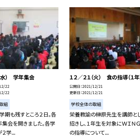
（水） 学年集会
１２／２１（火） 食の指導（１年
12/22
公開日
2021/12/21
12/22
更新日
2021/12/21
取組
学校全体の取組
学期も残すところ２日。各
栄養教諭の榊原先生を講師と
年集会を開きました。各学
招きし、１年生を対象にＷＩＮ
学...
の指導について...