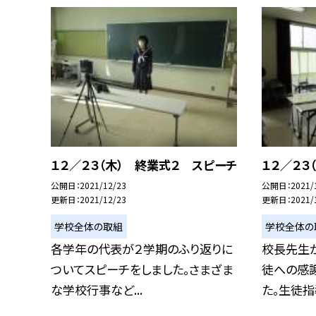
１２／２３（木） 終業式２ スピーチ
１２／２３
公開日
2021/12/23
公開日
2021/
更新日
2021/12/23
更新日
2021/
学校全体の取組
学校全体の
各学年の代表が２学期のふり返りに
校長先生か
ついてスピーチをしました。さまざま
徒への感
な学校行事など...
た。生徒指導