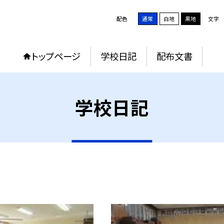
配色
通常
白地
黒地
文字
トップページ
学校日記
配布文書
学校日記