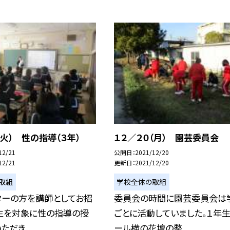
（火） 性の指導（３年）
１２／２０（月） 園芸委員会
12/21
公開日
2021/12/20
12/21
更新日
2021/12/20
取組
学校全体の取組
ターの方を講師としてお招
委員会の時間に園芸委員会は
年生を対象に性の指導の授
ごとに活動していました。１年
だき...
ール横の花壇の整...