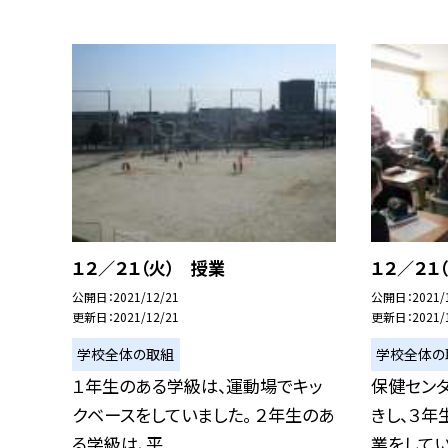
１２／２１（火） 授業
１２／２１
公開日
2021/12/21
公開日
2021/
更新日
2021/12/21
更新日
2021/
学校全体の取組
学校全体の
１年生のある学級は、運動場でキッ
保健セン
クベースをしていました。 ２年生のあ
きし、３
る学級は、平...
業をしていた