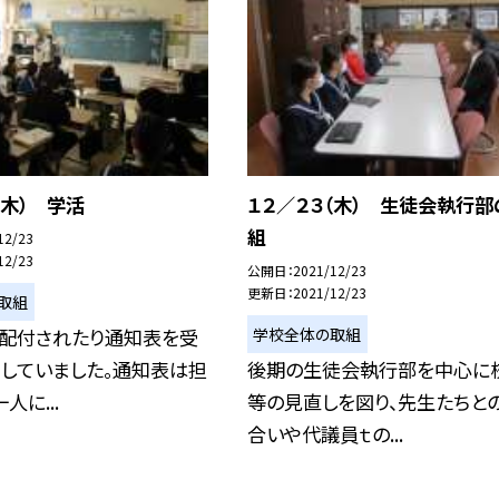
（木） 学活
１２／２３（木） 生徒会執行部
組
12/23
12/23
公開日
2021/12/23
更新日
2021/12/23
取組
学校全体の取組
が配付されたり通知表を受
りしていました。通知表は担
後期の生徒会執行部を中心に
人に...
等の見直しを図り、先生たちと
合いや代議員ｔの...