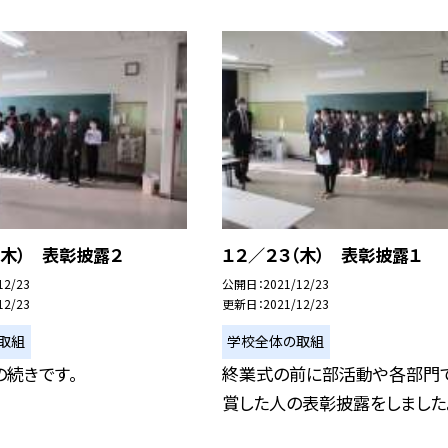
（木） 表彰披露２
１２／２３（木） 表彰披露１
12/23
公開日
2021/12/23
12/23
更新日
2021/12/23
取組
学校全体の取組
続きです。
終業式の前に部活動や各部門
賞した人の表彰披露をしました