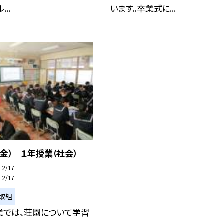
..
います。卒業式に...
（金） １年授業（社会）
12/17
12/17
取組
業では、荘園について学習