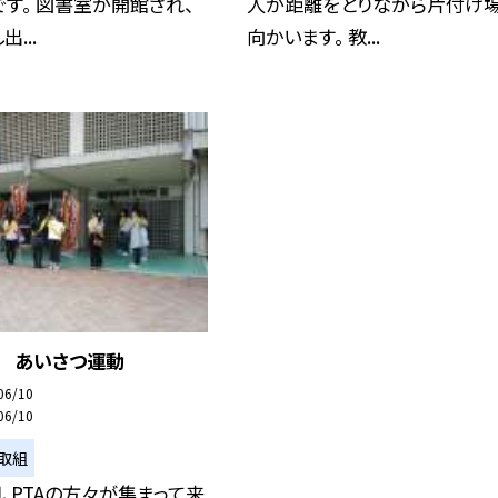
す。 図書室が開館され、
人が距離をとりながら片付け
...
向かいます。 教...
日 あいさつ運動
06/10
06/10
取組
、PTAの方々が集まって来