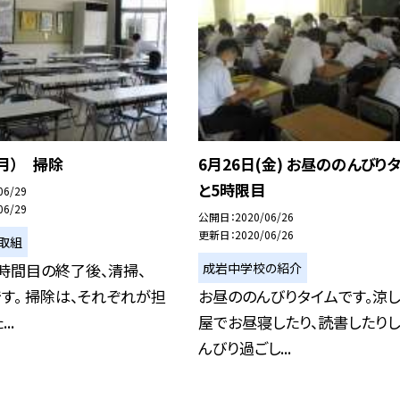
（月） 掃除
6月26日(金) お昼ののんびり
と5時限目
06/29
06/29
公開日
2020/06/26
更新日
2020/06/26
取組
成岩中学校の紹介
時間目の終了後、清掃、
です。 掃除は、それぞれが担
お昼ののんびりタイムです。涼
..
屋でお昼寝したり、読書したり
んびり過ごし...