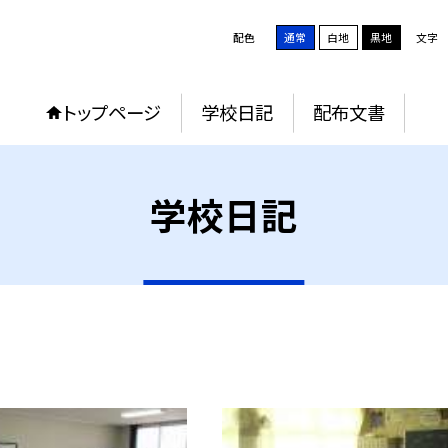
配色
通常
白地
黒地
文字
トップページ
学校日記
配布文書
学校日記