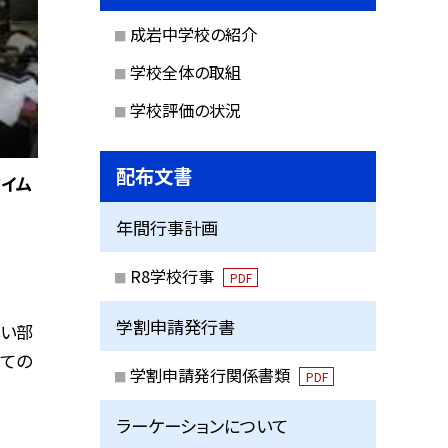
成岩中学校の紹介
学校全体の取組
学校評価の状況
配布文書
タイム
年間行事計画
R8学校行事
PDF
学割申請発行書
しい部
しての
学割申請発行関係書類
PDF
ラーケーションについて