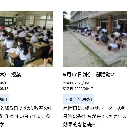
（木） 授業
６月17日（水） 部活動２
06/18
公開日
2020/06/17
06/18
更新日
2020/06/17
取組
学校全体の取組
しと降る日ですが、教室の中
水曜日は、成中サポーターの利
ごしやすい日でした。 授
骨院の先生方が来てくださいま
...
効果的な基礎ト...