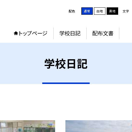
配色
通常
白地
黒地
文字
トップページ
学校日記
配布文書
学校日記