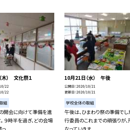
日（木） 文化祭１
10月21日（水） 午後
10/22
公開日
2020/10/21
10/22
更新日
2020/10/21
取組
学校全体の取組
分の開会に向けて準備を進
午後は、ひまわり祭の準備でした
。 ９時半を過ぎ、どの会場
行委員のこれまでの頑張りが、
...
なっていきま...