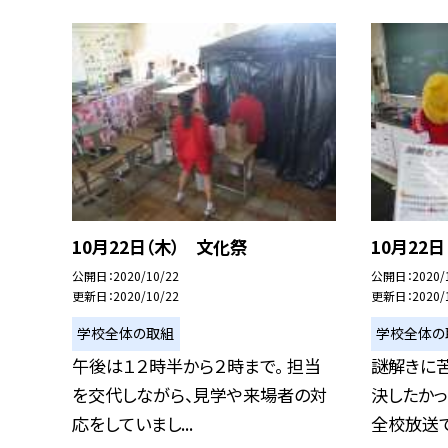
10月22日（木） 文化祭
10月22
公開日
2020/10/22
公開日
2020/
更新日
2020/10/22
更新日
2020/
学校全体の取組
学校全体の
午後は１２時半から２時まで。 担当
謎解きに
を交代しながら、見学や来場者の対
決したかっ
応をしていまし...
全校放送で「