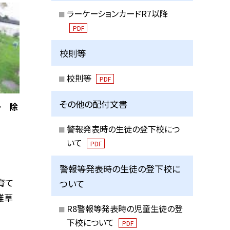
ラーケーションカードR7以降
PDF
校則等
校則等
PDF
その他の配付文書
ー 除
警報発表時の生徒の登下校につ
いて
PDF
警報等発表時の生徒の登下校に
育て
ついて
雑草
R8警報等発表時の児童生徒の登
下校について
PDF