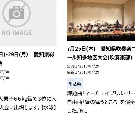
7月25日(木) 愛知県吹奏楽
(日)・29日(月） 愛知県総
ール知多地区大会(吹奏楽部)
会
公開日
2019/07/29
07/30
更新日
2019/07/29
07/30
部活動
課題曲「マーチ エイプリル・リー
個人男子６６kg級で３位に入
自由曲「鷲の舞うところ」を演奏
大会に出場します。 【水泳】
した。胸...