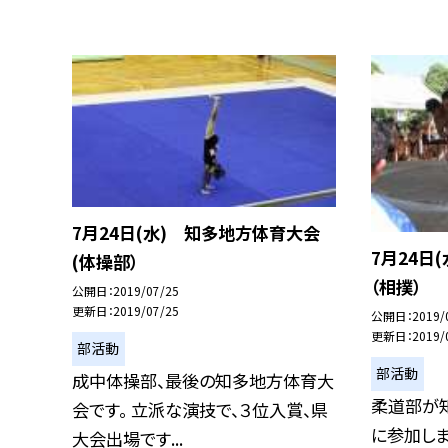
7月24日(水) 知多地方体育大会
7月24日
(体操部）
（相撲）
公開日
2019/07/25
更新日
2019/07/25
公開日
2019/
更新日
2019/
部活動
部活動
成中体操部、最後の知多地方体育大
柔道部が
会です。 立派な演技で、３位入賞、県
に参加しま
大会出場です...