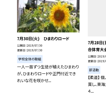
7月30日(火) ひまわりロード
7月28日
公開日
2019/07/30
合体育大
更新日
2019/07/30
公開日
2019/
学校全体の取組
更新日
2019/
一人一苗ずつ生徒が植えたひまわり
部活動
が、ひまわりロードや正門付近でき
【柔道】 
れいな花を咲かせ...
賞し、東海
４...