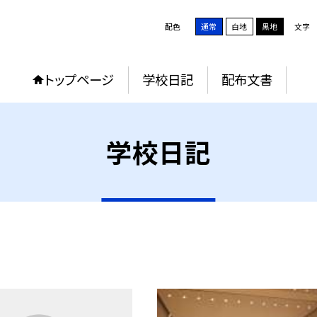
配色
通常
白地
黒地
文字
トップページ
学校日記
配布文書
学校日記