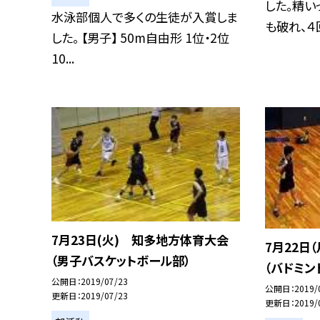
した。精い
水泳部個人で多くの生徒が入賞しま
も破れ、４回
した。 【男子】 50m自由形 1位・2位
10...
7月23日(火) 知多地方体育大会
7月22日
（男子バスケットボール部）
（バドミン
公開日
2019/07/23
公開日
2019/
更新日
2019/07/23
更新日
2019/