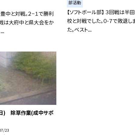
部活動
【ソフトボール部】 ３回戦は半
豊中と対戦。２−１で勝利
校と対戦でした。０-７で敗退し
回戦は大府中と県大会をか
た。ベスト...
..
(日) 除草作業(成中サポ
07/23