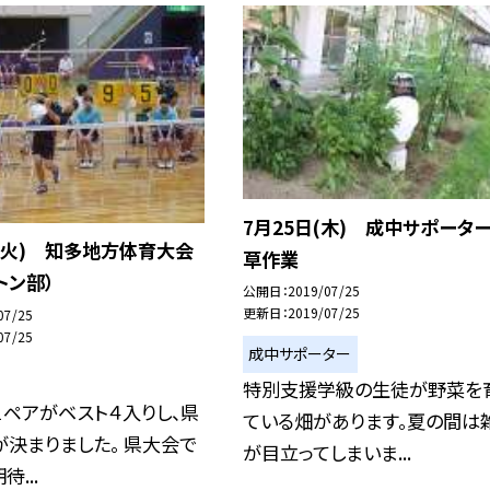
7月25日(木) 成中サポータ
(火) 知多地方体育大会
草作業
トン部）
公開日
2019/07/25
更新日
2019/07/25
07/25
07/25
成中サポーター
特別支援学級の生徒が野菜を
ペアがベスト４入りし、県
ている畑があります。夏の間は
決まりました。 県大会で
が目立ってしまいま...
...