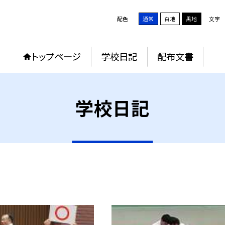
配色
通常
白地
黒地
文字
トップページ
学校日記
配布文書
学校日記