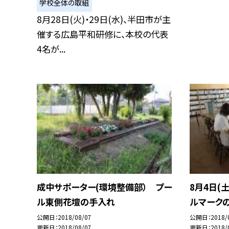
学校全体の取組
8月28日(火)・29日(水)、半田市が主
催する広島平和研修に、本校の代表
4名が...
成中サポーター(環境整備部） プー
8月4日(
ル東側花壇の手入れ
ルマーク
公開日
2018/08/07
公開日
2018/
更新日
2018/08/07
更新日
2018/