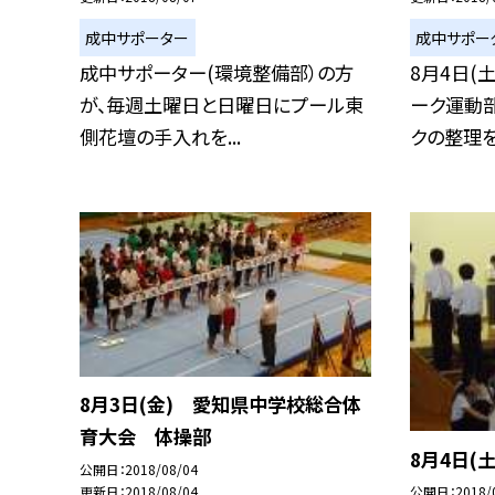
成中サポーター
成中サポー
成中サポーター(環境整備部）の方
8月4日(
が、毎週土曜日と日曜日にプール東
ーク運動
側花壇の手入れを...
クの整理を.
8月3日(金) 愛知県中学校総合体
育大会 体操部
8月4日(
公開日
2018/08/04
更新日
2018/08/04
公開日
2018/