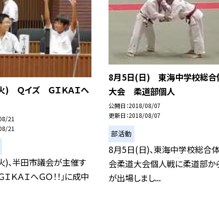
8月5日(日) 東海中学校総合
(火) Ｑイズ ＧＩＫＡＩへ
大会 柔道部個人
公開日
2018/08/07
更新日
2018/08/07
08/21
08/21
部活動
8月5日(日)、東海中学校総合
(火)、半田市議会が主催す
会柔道大会個人戦に柔道部か
 ＧＩＫＡＩへＧＯ！！」に成中
が出場しまし...