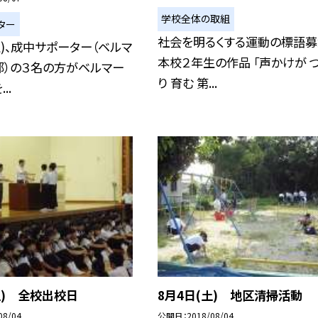
学校全体の取組
ター
社会を明るくする運動の標語募
土)、成中サポーター（ベルマ
本校２年生の作品 「声かけが 
部）の３名の方がベルマー
り 育む 第...
..
土) 全校出校日
8月4日(土) 地区清掃活動
08/04
公開日
2018/08/04