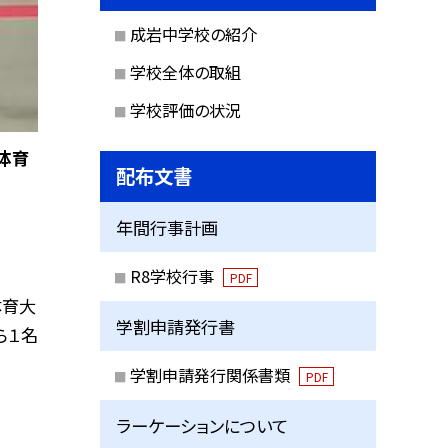
成岩中学校の紹介
学校全体の取組
学校評価の状況
体育
配布文書
年間行事計画
R8学校行事
PDF
体育大
学割申請発行書
ら１名
学割申請発行関係書類
PDF
ラーケーションについて