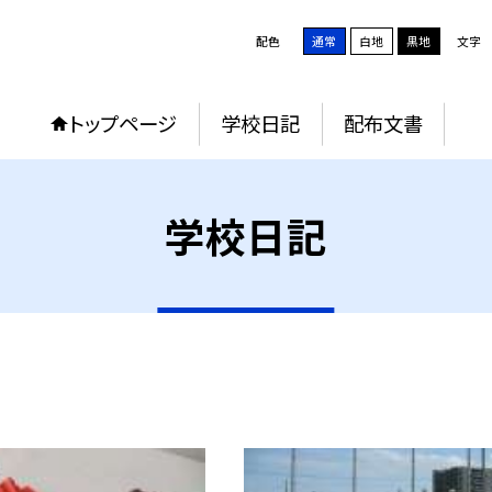
配色
通常
白地
黒地
文字
トップページ
学校日記
配布文書
学校日記