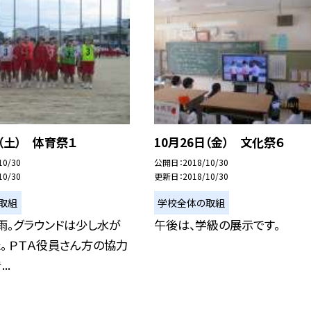
日（土） 体育祭１
10月26日（金） 文化祭６
10/30
公開日
2018/10/30
10/30
更新日
2018/10/30
取組
学校全体の取組
雨。グラウンドは少し水が
午後は、学級の展示です。
。 ＰＴＡ役員さん方の協力
..