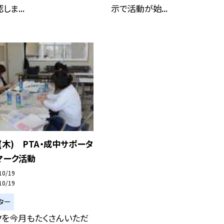
ま...
示で活動が始...
日(木) PTA・成中サポータ
マーク活動
10/19
10/19
ター
クを今月もたくさんいただ