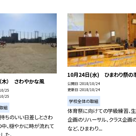
10月24日(水) ひまわり祭の
日（木） さわやかな風
公開日
2018/10/24
更新日
2018/10/24
10/25
10/25
学校全体の取組
取組
体育祭に向けての学級練習、
気持ちのいい日差しとさわ
企画のリハーサル、クラス企画
の中、穏やかに時が流れて
など、ひまわり...
た。...