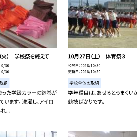
日（火） 学校祭を終えて
10月27日（土） 体育祭３
10/30
公開日
2018/10/30
10/30
更新日
2018/10/30
取組
学校全体の取組
使った学級カラーの鉢巻が
学年種目は、あせるとうまくい
ています。 洗濯し、アイロ
競技ばかりです。
...