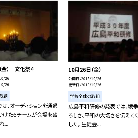
日（金） 文化祭４
10月26日（金）
10/26
公開日
2018/10/26
10/26
更新日
2018/10/26
取組
学校全体の取組
では、オーディションを通過
広島平和研修の発表では、戦
をかけた６チームが会場を盛
ろしさ、平和の大切さを伝えて
...
した。 生徒会...