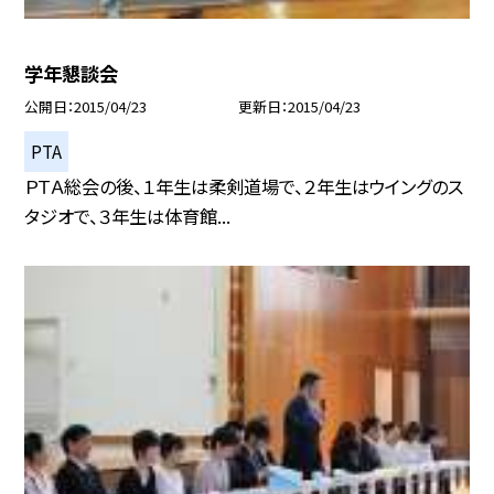
学年懇談会
公開日
2015/04/23
更新日
2015/04/23
PTA
ＰＴＡ総会の後、１年生は柔剣道場で、２年生はウイングのス
タジオで、３年生は体育館...