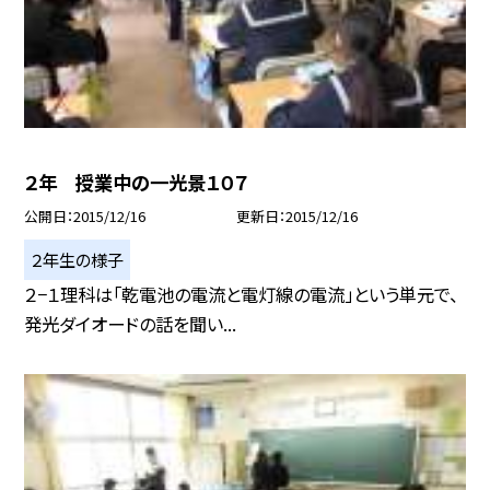
２年 授業中の一光景１０７
公開日
2015/12/16
更新日
2015/12/16
２年生の様子
２−１理科は「乾電池の電流と電灯線の電流」という単元で、
発光ダイオードの話を聞い...