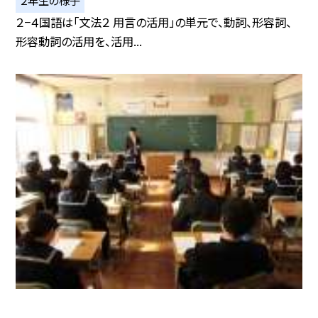
２−４国語は「文法２ 用言の活用」の単元で、動詞、形容詞、
形容動詞の活用を、活用...