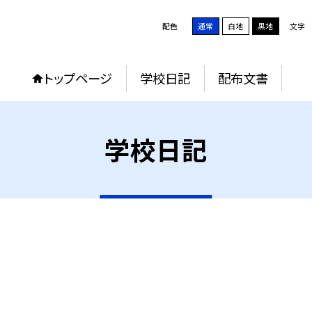
配色
通常
白地
黒地
文字
トップページ
学校日記
配布文書
学校日記