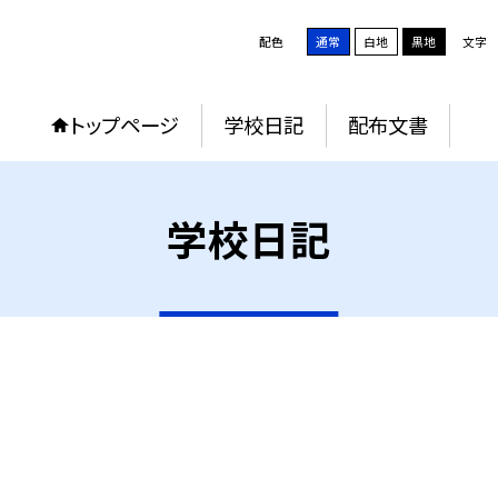
配色
通常
白地
黒地
文字
トップページ
学校日記
配布文書
学校日記