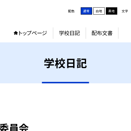
配色
通常
白地
黒地
文字
トップページ
学校日記
配布文書
学校日記
行委員会