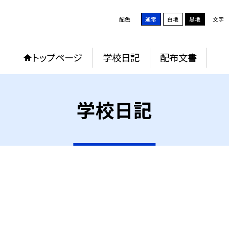
配色
通常
白地
黒地
文字
トップページ
学校日記
配布文書
学校日記