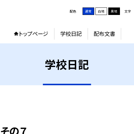
配色
通常
白地
黒地
文字
トップページ
学校日記
配布文書
学校日記
その７