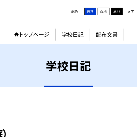
配色
通常
白地
黒地
文字
トップページ
学校日記
配布文書
学校日記
）