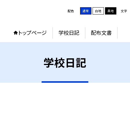
配色
通常
白地
黒地
文字
トップページ
学校日記
配布文書
学校日記