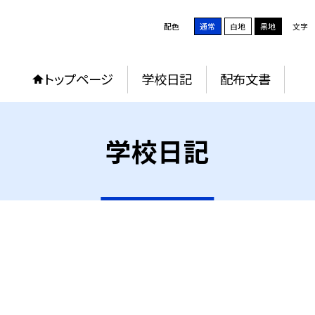
配色
通常
白地
黒地
文字
トップページ
学校日記
配布文書
学校日記