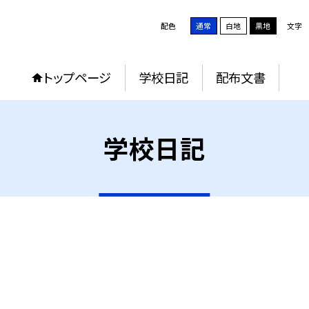
配色
通常
白地
黒地
文字
トップページ
学校日記
配布文書
学校日記