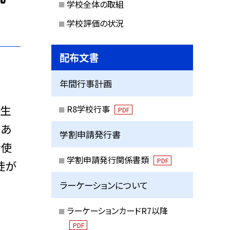
学校全体の取組
学校評価の状況
配布文書
年間行事計画
年生
R8学校行事
PDF
があ
学割申請発行書
を使
学割申請発行関係書類
PDF
徒が
ラーケーションについて
ラーケーションカードR7以降
PDF