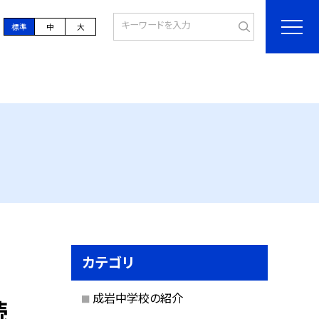
標準
中
大
カテゴリ
成岩中学校の紹介
読