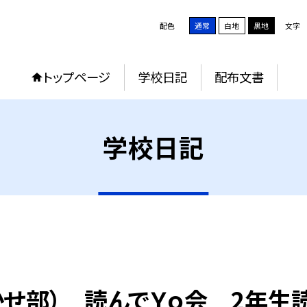
配色
通常
白地
黒地
文字
トップページ
学校日記
配布文書
学校日記
せ部） 読んでＹｏ会 2年生