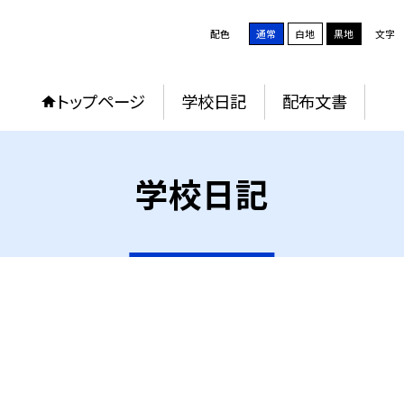
配色
通常
白地
黒地
文字
トップページ
学校日記
配布文書
学校日記