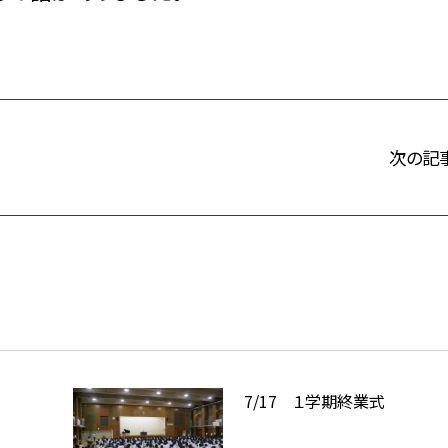
次の記
7/17 １学期終業式