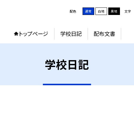
配色
通常
白地
黒地
文字
トップページ
学校日記
配布文書
学校日記