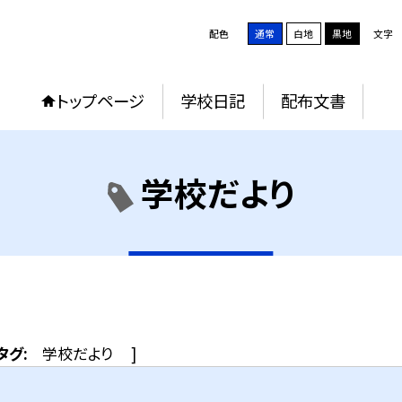
配色
通常
白地
黒地
文字
トップページ
学校日記
配布文書
学校だより
タグ:
学校だより
]