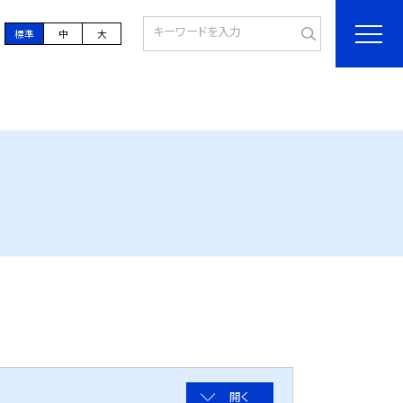
標準
中
大
開く