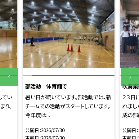
部活動 体育館で
吹奏楽
してい
暑い日が続いています。部活動では、新
２３日
まり、
チームでの活動がスタートしています。
れまし
今年度は...
成の部に
公開日
2026/07/30
公開日
更新日
2026/07/30
更新日