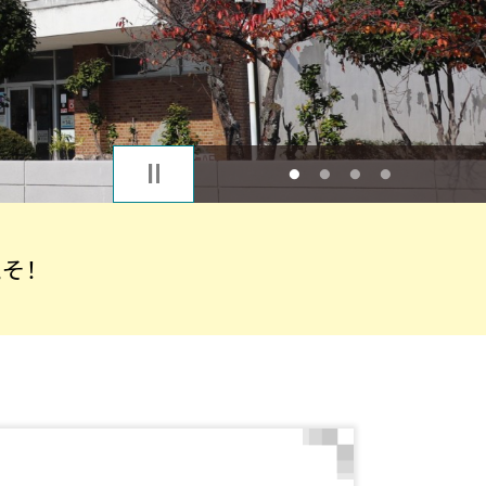
1
2
3
4
そ！