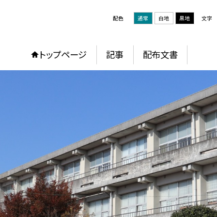
配色
通常
白地
黒地
文字
トップページ
記事
配布文書