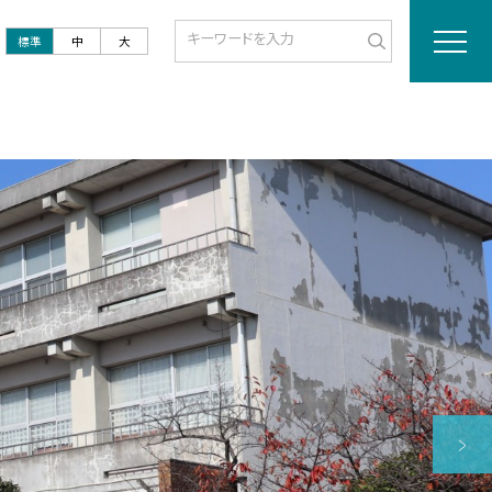
標準
中
大